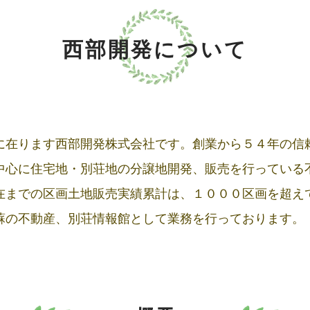
西部開発について
に在ります西部開発株式会社です。創業から５４年の信
中心に住宅地・別荘地の分譲地開発、販売を行っている
在までの区画土地販売実績累計は、１０００区画を超え
蘇の不動産、別荘情報館として業務を行っております。