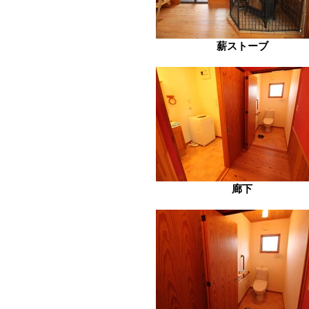
薪ストーブ
廊下