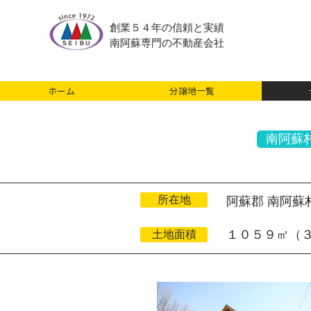
創業５４年の信頼と実績
南阿蘇専門の不動産会社
ホーム
分譲地一覧
南阿蘇
所在地
阿蘇郡 南阿蘇村
１０５９㎡（
土地面積