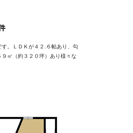
件
す。ＬＤＫが４２.６帖あり、勾
５９㎡（約３２０坪）あり様々な