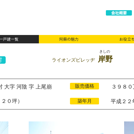
会社概要
一戸建一覧
阿蘇の魅力
お役立
​きしの
​
岸野
村
ライオンズビレッヂ
販売価格
 大字 河陰 字 上尾崩
​３９８
３２０坪）
築年月
平成２２