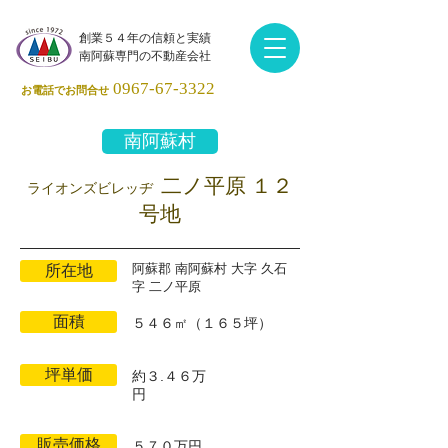
創業５４年の信頼と実績
南阿蘇専門の不動産会社
0967-67-3322
お電話でお問合せ
南阿蘇村
​二ノ平原 １２
ライオンズビレッヂ
号地
阿蘇郡 南阿蘇村 大字 久石
所在地
字 二ノ平原
面積
５４６㎡（１６５坪）
坪単価
約３.４６万
円
販売価格
５７０万円