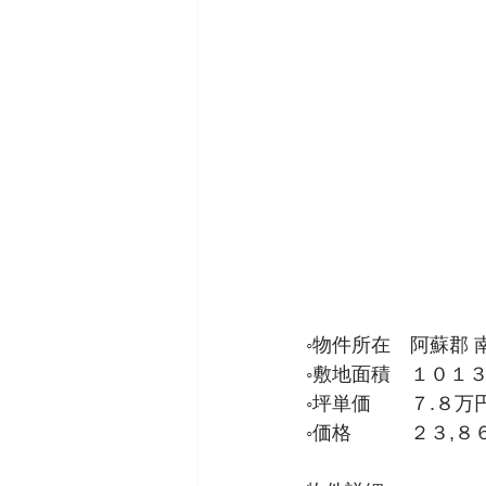
◦物件所在　阿蘇郡 南
◦敷地面積　１０１
◦坪単価　　７.８万
◦価格　　　２３,８