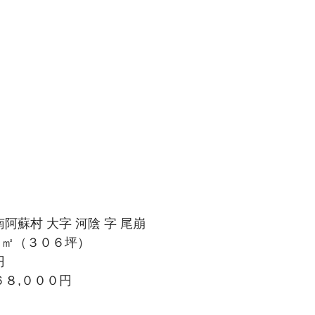
阿蘇村 大字 河陰 字 尾崩
３㎡（３０６坪）
円
６８,０００円